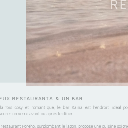
RE
EUX RESTAURANTS & UN BAR
la fois cosy et romantique, le bar Kaina est l’endroit idéal po
vourer un verre avant ou après le dîner.
 restaurant Poreho, surplombant le lagon, propose une cuisine soign