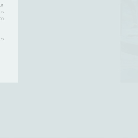
ur
ns
on
es