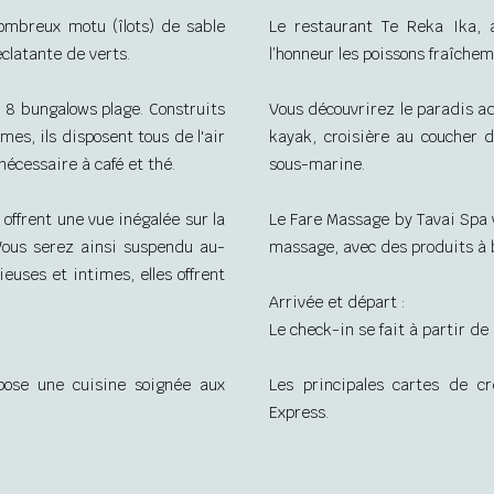
nombreux motu (îlots) de sable
Le restaurant Te Reka Ika, 
éclatante de verts.
l’honneur les poissons fraîche
t 8 bungalows plage. Construits
Vous découvrirez le paradis aq
mes, ils disposent tous de l'air
kayak, croisière au coucher d
 nécessaire à café et thé.
sous-marine.
offrent une vue inégalée sur la
Le Fare Massage by Tavai Spa v
Vous serez ainsi suspendu au-
massage, avec des produits à 
ieuses et intimes, elles offrent
Arrivée et départ :
Le check-in se fait à partir de
opose une cuisine soignée aux
Les principales cartes de c
Express.