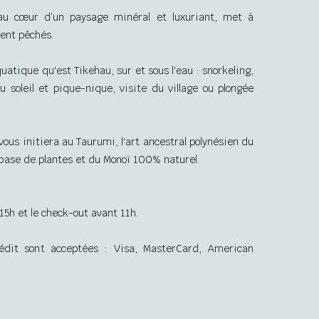
au cœur d’un paysage minéral et luxuriant, met à
ment pêchés.
uatique qu'est Tikehau, sur et sous l'eau : snorkeling,
u soleil et pique-nique, visite du village ou plongée
ous initiera au Taurumi, l'art ancestral polynésien du
base de plantes et du Monoï 100% naturel.
 15h et le check-out avant 11h.
rédit sont acceptées : Visa, MasterCard, American