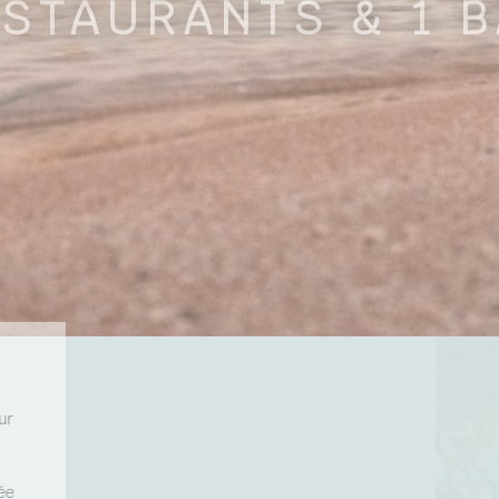
STAURANTS & 1 
ur
ée