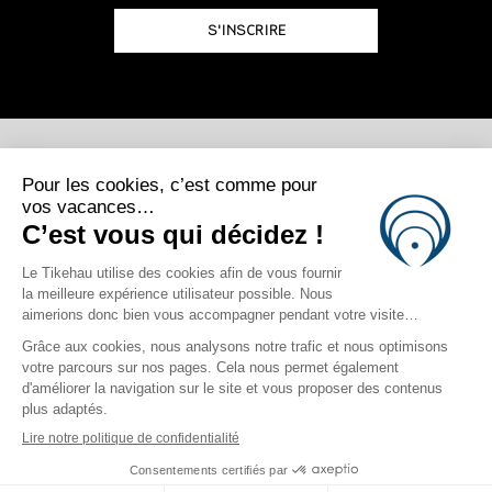
S'INSCRIRE
POSTULEZ
REJOIGNEZ-NOUS
Photo Credits
Marama Drollet | Gregoire Le Bacon | Massimo Colombini | Chris
Lee | Jeremy Flores | Jyotsna Shankar
site map
|
mentions légales
|
Politique de confidentialité
|
Politique de Cookie
|
login
Cliquez ici pour modifier vos préférences en matière de cookies
Crafted by BlueOcean Agency