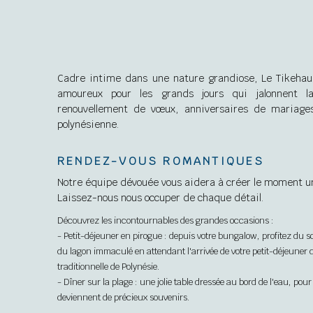
Cadre intime dans une nature grandiose, Le Tikehau b
amoureux pour les grands jours qui jalonnent la vie : fiançailles, mariage,
renouvellement de vœux, anniversaires de mariages
polynésienne.
RENDEZ-VOUS ROMANTIQUES
Notre équipe dévouée vous aidera à créer le moment u
Laissez-nous nous occuper de chaque détail.
Découvrez les incontournables des grandes occasions :
- Petit-déjeuner en pirogue : depuis votre bungalow, profitez du so
du lagon immaculé en attendant l'arrivée de votre petit-déjeuner
traditionnelle de Polynésie.
- Dîner sur la plage : une jolie table dressée au bord de l'eau, p
deviennent de précieux souvenirs.