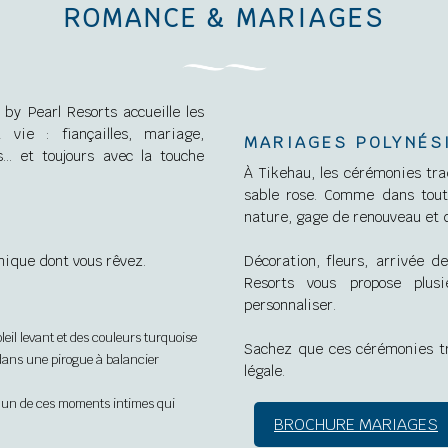
ROMANCE & MARIAGES
y Pearl Resorts accueille les
MARIAGES POLYNÉS
… et toujours avec la touche
À Tikehau, les cérémonies tra
sable rose. Comme dans toute
nature, gage de renouveau et
nique dont vous rêvez.
Décoration, fleurs, arrivée 
Resorts vous propose plus
personnaliser.
leil levant et des couleurs turquoise
Sachez que ces cérémonies tr
 dans une pirogue à balancier
légale.
our un de ces moments intimes qui
BROCHURE MARIAGES