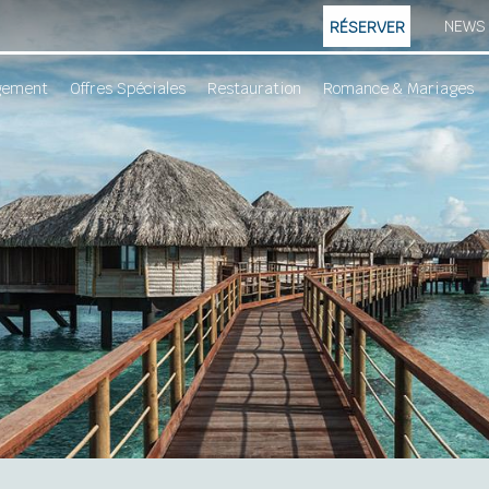
NEWS
RÉSERVER
gement
Offres Spéciales
Restauration
Romance & Mariages