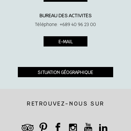
Terrasse privée
BUREAU DES ACTIVITÉS
Nécessaire à thé et café
Téléphone: +689 40 96 23 00
Minibar
E-MAIL
Sèche-cheveux
SITUATION GÉOGRAPHIQUE
Coffre
Prise rasoir 110/220 V
RETROUVEZ-NOUS SUR
Planche et fer à repasser