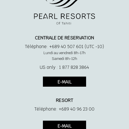
1 lit King Size + 1 lit simple
CENTRALE DE RÉSERVATION
Salle de bain avec douche
Téléphone: +689 40 507 601 (UTC -10)
Lundi au vendredi 8h-17h
Climatisation
Samedi 8h-12h
US only : 1 877 828 3864
Téléphone
E-MAIL
Accès direct au lagon
RESORT
Téléphone: +689 40 96 23 00
Plancher à fond de verre
E-MAIL